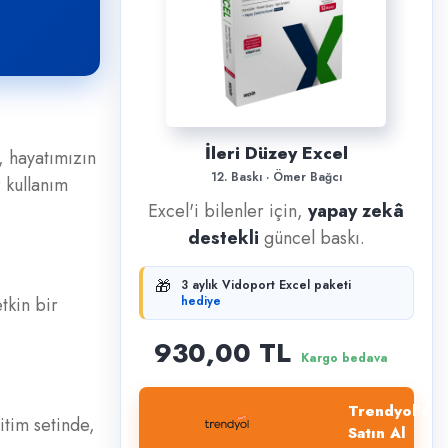
İleri Düzey Excel
, hayatımızın
12. Baskı · Ömer Bağcı
 kullanım
Excel'i bilenler için,
yapay zekâ
destekli
güncel baskı.
🎁
3 aylık Vidoport Excel paketi
tkin bir
hediye
930,00 TL
Kargo bedava
Trendyol'dan
tim setinde,
Satın Al