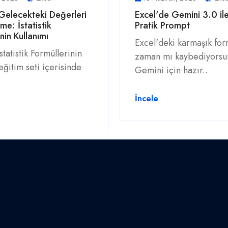
Gelecekteki Değerleri
Excel'de Gemini 3.0 il
me: İstatistik
Pratik Prompt
nin Kullanımı
Excel'deki karmaşık for
statistik Formüllerinin
zaman mı kaybediyors
eğitim seti içerisinde
Gemini için hazır..
İncele