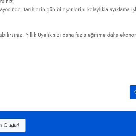
rsiniz.
sayesinde, tarihlerin gün bileşenlerini kolaylıkla ayıklama iş
abilirsiniz. Yıllık Üyelik sizi daha fazla eğitime daha ekonom
S
n Oluştur!