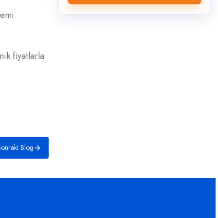
lemi
ik fiyatlarla
onraki Blog