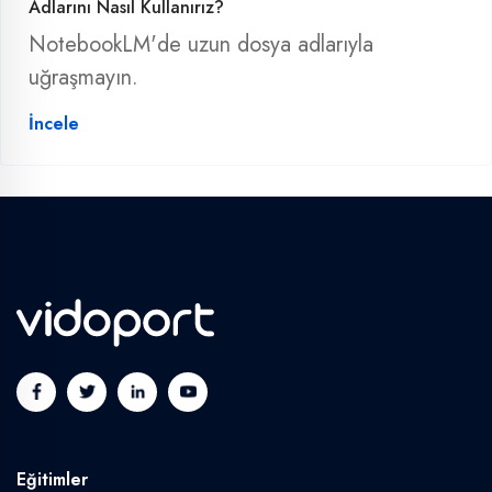
Adlarını Nasıl Kullanırız?
NotebookLM'de uzun dosya adlarıyla
uğraşmayın.
İncele
Eğitimler