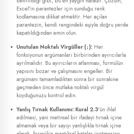
belirtildiği gibi, bu en yaygın hatadır. Çözüm,
Excel'in parantezler için sunduğu renk
kodlamasına dikkat etmektir. Her açılan
parantezin, kendi rengindeki eşiyle doğru yerde
kapatıldığından emin olun.
Unutulan Noktalı Virgüller (
):
Her
;
fonksiyonun argümanları birbirinden ayırıcılarla
ayrılmalıdır. Bu ayırıcıların atlanması, formülün
yapısını bozar ve çalışmasını engeller. Bir
argümanı tamamladıktan sonra bir sonrakine
geçmeden önce mutlaka noktalı virgül
koyduğunuzu kontrol edin.
Yanlış Tırnak Kullanımı:
Kural 2.3
'ün ihlal
edilmesi, yani metinsel bir ifadeyi tırnak içine
almamak veya bir sayıyı yanlışlıkla tırnak içine
almak, formülün mantıksal hatalar üretmesine