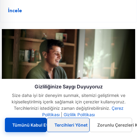
İncele
Gizliliğinize Saygı Duyuyoruz
Size daha iyi bir deneyim sunmak, sitemizi geliştirmek ve
kişiselleştirilmiş içerik sağlamak için çerezler kullanıyoruz.
Tercihlerinizi istediğiniz zaman değiştirebilirsiniz.
Çerez
Politikası
|
Gizlilik Politikası
Tümünü Kabul Et
Tercihleri Yönet
Zorunlu Çerezleri 
09 Şubat, 2024
Excel