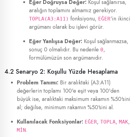
Eğer Doğruysa Değer:
Koşul sağlanırsa,
aralığın toplamını almamız gerekiyor.
fonksiyonu,
'in ikinci
TOPLA(A3:A11)
EĞER
argümanı olarak bu işlevi görür.
Eğer Yanlışsa Değer:
Koşul sağlanmazsa,
sonuç 0 olmalıdır. Bu nedenle
,
0
formülümüzün son argümanıdır.
4.2 Senaryo 2: Koşullu Yüzde Hesaplama
Problem Tanımı:
Bir aralıktaki (A3:A11)
değerlerin toplamı 100'e eşit veya 100'den
büyük ise, aralıktaki maksimum rakamın %50'sini
al; değilse, minimum rakamın %50'sini al.
Kullanılacak Fonksiyonlar:
,
,
,
EĞER
TOPLA
MAK
.
MİN