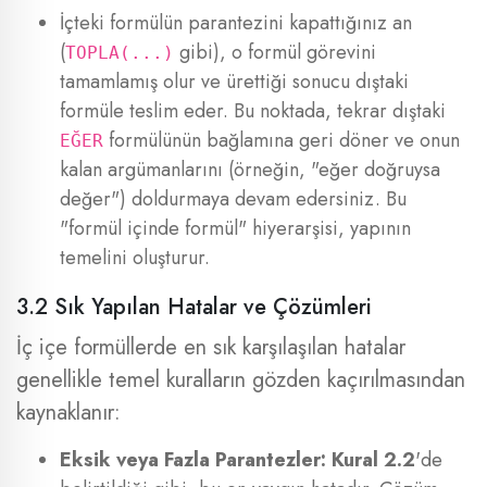
İçteki formülün parantezini kapattığınız an
(
gibi), o formül görevini
TOPLA(...)
tamamlamış olur ve ürettiği sonucu dıştaki
formüle teslim eder. Bu noktada, tekrar dıştaki
formülünün bağlamına geri döner ve onun
EĞER
kalan argümanlarını (örneğin, "eğer doğruysa
değer") doldurmaya devam edersiniz. Bu
"formül içinde formül" hiyerarşisi, yapının
temelini oluşturur.
3.2 Sık Yapılan Hatalar ve Çözümleri
İç içe formüllerde en sık karşılaşılan hatalar
genellikle temel kuralların gözden kaçırılmasından
kaynaklanır:
Eksik veya Fazla Parantezler:
Kural 2.2
'de