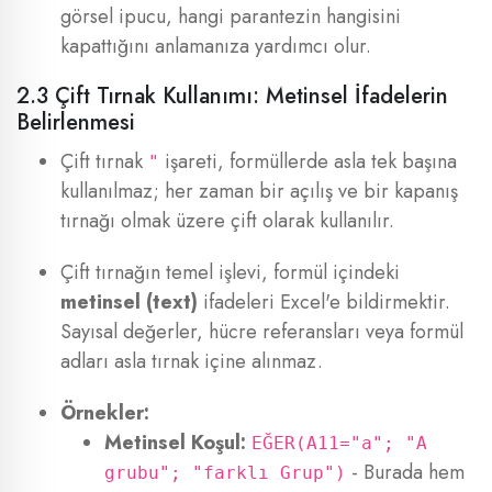
görsel ipucu, hangi parantezin hangisini
kapattığını anlamanıza yardımcı olur.
2.3 Çift Tırnak Kullanımı: Metinsel İfadelerin
Belirlenmesi
Çift tırnak
işareti, formüllerde asla tek başına
"
kullanılmaz; her zaman bir açılış ve bir kapanış
tırnağı olmak üzere çift olarak kullanılır.
Çift tırnağın temel işlevi, formül içindeki
metinsel (text)
ifadeleri Excel'e bildirmektir.
Sayısal değerler, hücre referansları veya formül
adları asla tırnak içine alınmaz.
Örnekler:
Metinsel Koşul:
EĞER(A11="a"; "A
- Burada hem
grubu"; "farklı Grup")