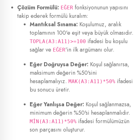
Çözüm Formülü:
fonksiyonunun yapısını
EĞER
takip ederek formülü kuralım:
Mantıksal Sınama:
Koşulumuz, aralık
toplamının 100'e eşit veya büyük olmasıdır.
ifadesi bu koşulu
TOPLA(A3:A11)>=100
sağlar ve
'in ilk argümanı olur.
EĞER
Eğer Doğruysa Değer:
Koşul sağlanırsa,
maksimum değerin %50'sini
hesaplamalıyız.
ifadesi
MAK(A3:A11)*50%
bu sonucu üretir.
Eğer Yanlışsa Değer:
Koşul sağlanmazsa,
minimum değerin %50'si hesaplanmalıdır.
ifadesi formülümüzün
MİN(A3:A11)*50%
son parçasını oluşturur.