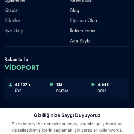
Eğitmenler
Referanslar
Kitaplar
Blog
Etiketler
Eğitmen Olun
Üye Girişi
İletişim Formu
Ana Sayfa
Rakamlarla
VİDOPORT
65.107 +
135
4.643
ÜYE
EĞİTİM
DERS
Gizliliğinize Saygı Duyuyoruz
Size daha iyi bir deneyim sunmak, sitemizi geliştirmek ve
Telif Hakkı © 2026 Vidoport, Inc.
kişiselleştirilmiş içerik sağlamak için çerezler kullanıyoruz.
Software,Design & Development:
Webimonline