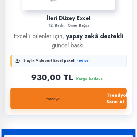
İleri Düzey Excel
12. Baskı · Ömer Bağcı
Excel'i bilenler için,
yapay zekâ destekli
güncel baskı.
🎁
3 aylık Vidoport Excel paketi
hediye
930,00 TL
Kargo bedava
Trendyol'dan
Satın Al