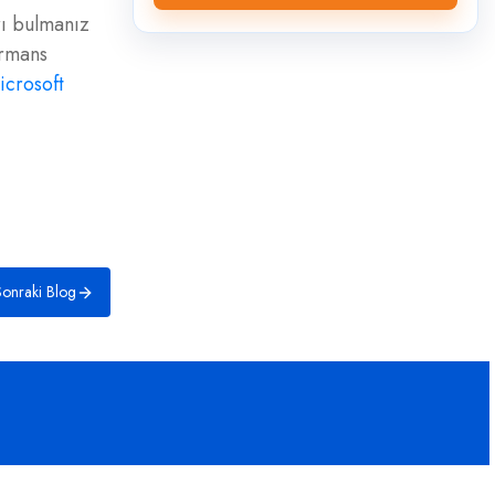
rı bulmanız
ormans
icrosoft
onraki Blog