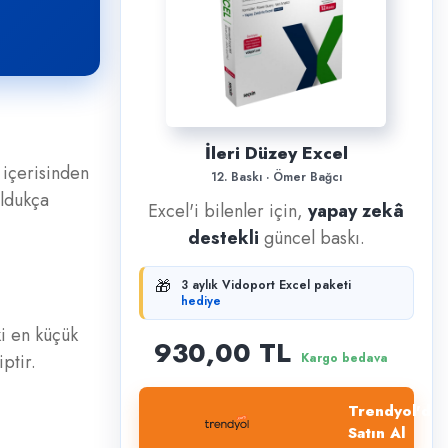
İleri Düzey Excel
i içerisinden
12. Baskı · Ömer Bağcı
oldukça
Excel'i bilenler için,
yapay zekâ
destekli
güncel baskı.
🎁
3 aylık Vidoport Excel paketi
hediye
ki en küçük
930,00 TL
ptir.
Kargo bedava
Trendyol'dan
Satın Al