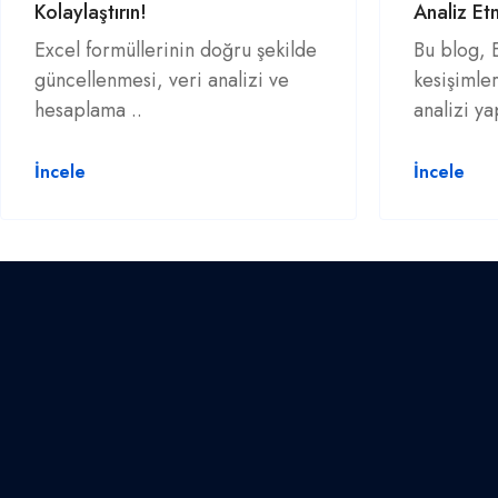
Kolaylaştırın!
Analiz Et
Excel formüllerinin doğru şekilde
Bu blog, E
güncellenmesi, veri analizi ve
kesişimler
hesaplama ..
analizi y
İncele
İncele