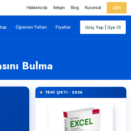
Hakkımızda
İletişim
Blog
Kurumsal
LMS
itap
Öğrenim Yolları
Fiyatlar
Giriş Yap | Üye Ol
asını Bulma
YENİ ÇIKTI · 2026