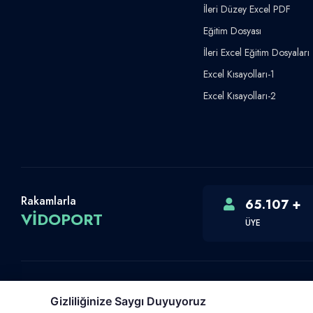
İleri Düzey Excel PDF
Eğitim Dosyası
İleri Excel Eğitim Dosyaları
Excel Kısayolları-1
Excel Kısayolları-2
Rakamlarla
65.107 +
VİDOPORT
ÜYE
Gizliliğinize Saygı Duyuyoruz
Telif Hakkı © 2026 Vidoport, Inc.