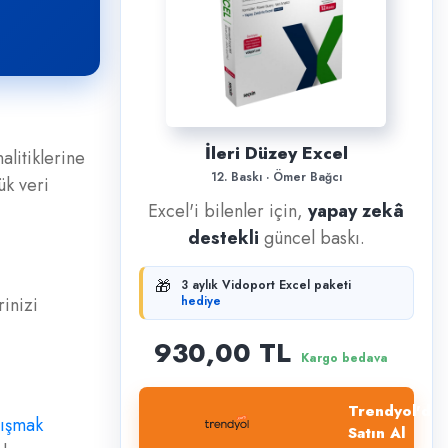
İleri Düzey Excel
alitiklerine
12. Baskı · Ömer Bağcı
ük veri
Excel'i bilenler için,
yapay zekâ
destekli
güncel baskı.
🎁
3 aylık Vidoport Excel paketi
rinizi
hediye
930,00 TL
Kargo bedava
Trendyol'dan
lışmak
Satın Al