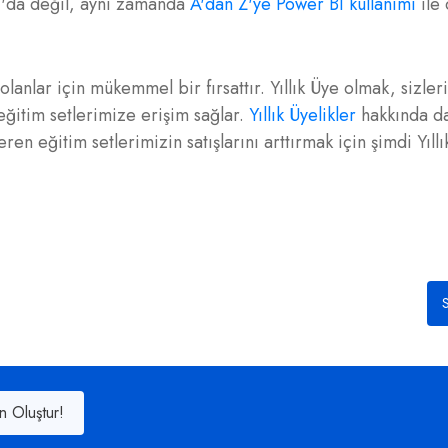
I'da değil, aynı zamanda
A'dan Z'ye Power BI kullanımı
ile
olanlar için mükemmel bir fırsattır. Yıllık Üye olmak, sizle
eğitim setlerimize erişim sağlar.
Yıllık Üyelikler
hakkında da
eren eğitim setlerimizin satışlarını arttırmak için şimdi Yıll
S
n Oluştur!