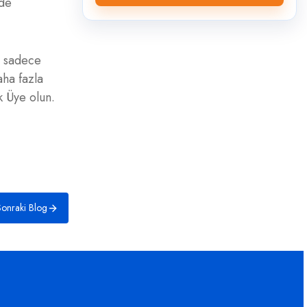
 de
ri sadece
ha fazla
ık Üye olun.
onraki Blog