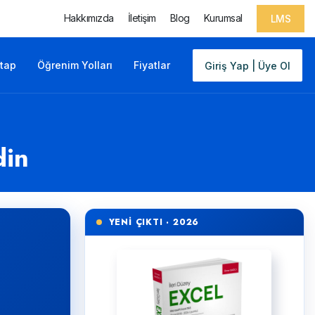
Hakkımızda
İletişim
Blog
Kurumsal
LMS
itap
Öğrenim Yolları
Fiyatlar
Giriş Yap | Üye Ol
din
YENİ ÇIKTI · 2026