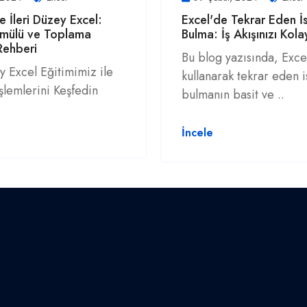
e İleri Düzey Excel:
Excel'de Tekrar Eden İs
rmülü ve Toplama
Bulma: İş Akışınızı Kolay
 Rehberi
Bu blog yazısında, Exce
y Excel Eğitimimiz ile
kullanarak tekrar eden i
şlemlerini Keşfedin
bulmanın basit ve ..
İncele