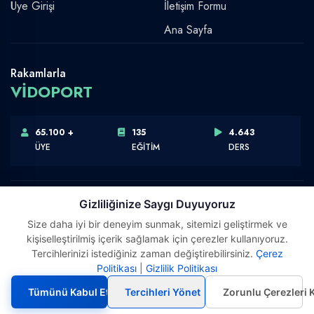
Üye Girişi
İletişim Formu
Ana Sayfa
Rakamlarla
VİDOPORT
65.100 +
135
4.643
ÜYE
EĞİTİM
DERS
Gizliliğinize Saygı Duyuyoruz
Size daha iyi bir deneyim sunmak, sitemizi geliştirmek ve
Telif Hakkı © 2026 Vidoport, Inc.
kişiselleştirilmiş içerik sağlamak için çerezler kullanıyoruz.
Software,Design & Development:
Webimonline
Tercihlerinizi istediğiniz zaman değiştirebilirsiniz.
Çerez
Politikası
|
Gizlilik Politikası
Tümünü Kabul Et
Tercihleri Yönet
Zorunlu Çerezleri 