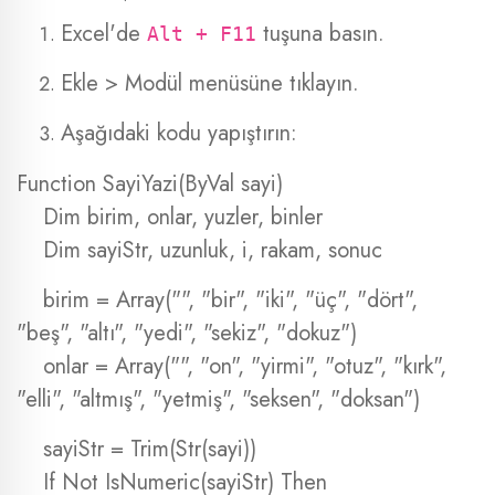
Excel'de
tuşuna basın.
Alt + F11
Ekle > Modül menüsüne tıklayın.
Aşağıdaki kodu yapıştırın:
Function SayiYazi(ByVal sayi)
Dim birim, onlar, yuzler, binler
Dim sayiStr, uzunluk, i, rakam, sonuc
birim = Array("", "bir", "iki", "üç", "dört",
"beş", "altı", "yedi", "sekiz", "dokuz")
onlar = Array("", "on", "yirmi", "otuz", "kırk",
"elli", "altmış", "yetmiş", "seksen", "doksan")
sayiStr = Trim(Str(sayi))
If Not IsNumeric(sayiStr) Then