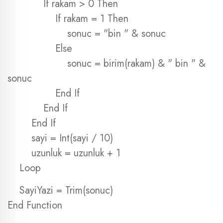
If rakam > 0 Then
If rakam = 1 Then
sonuc = "bin " & sonuc
Else
sonuc = birim(rakam) & " bin " &
sonuc
End If
End If
End If
sayi = Int(sayi / 10)
uzunluk = uzunluk + 1
Loop
SayiYazi = Trim(sonuc)
End Function