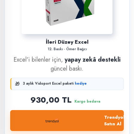
İleri Düzey Excel
12. Baskı · Ömer Bağcı
Excel'i bilenler için,
yapay zekâ destekli
güncel baskı.
🎁
3 aylık Vidoport Excel paketi
hediye
930,00 TL
Kargo bedava
Trendyol'dan
Satın Al