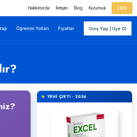
Hakkımızda
İletişim
Blog
Kurumsal
LMS
itap
Öğrenim Yolları
Fiyatlar
Giriş Yap | Üye Ol
lır?
YENİ ÇIKTI · 2026
niz?