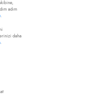
akibine,
 adım adım
ı
.
ni
erinizi daha
n
.
kat