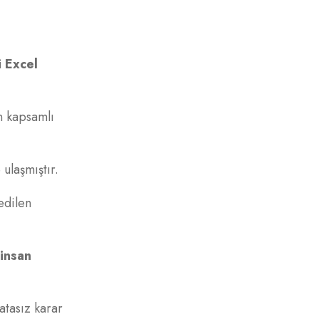
 Excel
n kapsamlı
ulaşmıştır.
edilen
 insan
atasız karar