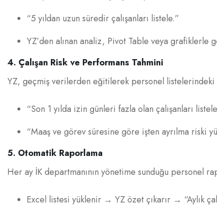
“5 yıldan uzun süredir çalışanları listele.”
YZ’den alınan analiz, Pivot Table veya grafiklerle gör
4. Çalışan Risk ve Performans Tahmini
YZ, geçmiş verilerden eğitilerek personel listelerindeki k
“Son 1 yılda izin günleri fazla olan çalışanları listele
“Maaş ve görev süresine göre işten ayrılma riski yük
5. Otomatik Raporlama
Her ay İK departmanının yönetime sunduğu personel rapo
Excel listesi yüklenir → YZ özet çıkarır → “Aylık ça