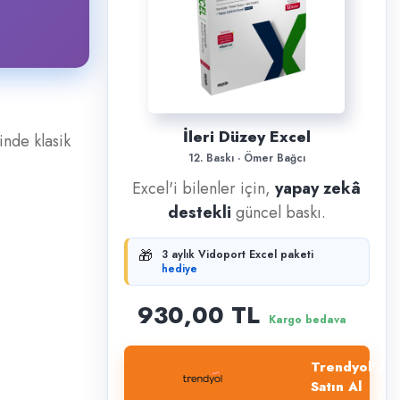
İleri Düzey Excel
inde klasik
12. Baskı · Ömer Bağcı
Excel'i bilenler için,
yapay zekâ
destekli
güncel baskı.
🎁
3 aylık Vidoport Excel paketi
hediye
930,00 TL
Kargo bedava
Trendyol'dan
Satın Al