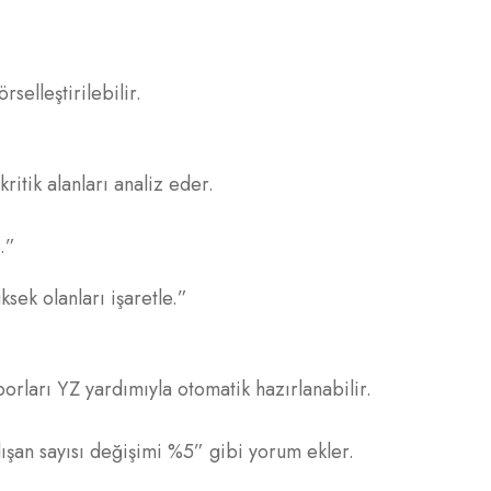
selleştirilebilir.
ritik alanları analiz eder.
.”
sek olanları işaretle.”
rları YZ yardımıyla otomatik hazırlanabilir.
lışan sayısı değişimi %5” gibi yorum ekler.