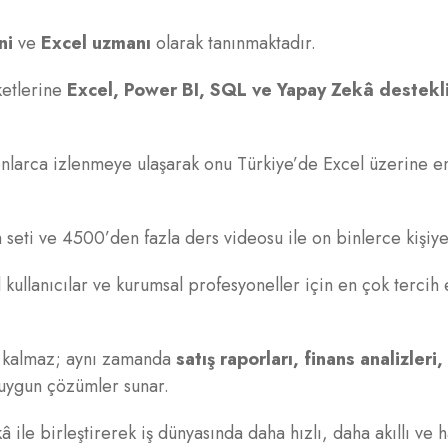
ni
ve
Excel uzmanı
olarak tanınmaktadır.
ketlerine
Excel, Power BI, SQL ve Yapay Zekâ destekli
nlarca izlenmeye ulaşarak onu Türkiye’de Excel üzerine e
eti ve 4500’den fazla ders videosu ile on binlerce kişiye 
l kullanıcılar ve kurumsal profesyoneller için en çok tercih 
e kalmaz; aynı zamanda
satış raporları, finans analizleri,
 uygun çözümler sunar.
le birleştirerek iş dünyasında daha hızlı, daha akıllı ve h