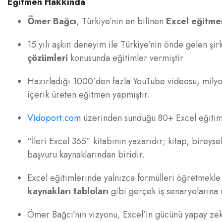
Eğitmen Hakkında
Ömer Bağcı
, Türkiye’nin en bilinen
Excel eğitme
15 yılı aşkın deneyim ile Türkiye’nin önde gelen şir
çözümleri
konusunda eğitimler vermiştir.
Hazırladığı 1000’den fazla YouTube videosu, milyo
içerik üreten eğitmen yapmıştır.
Vidoport.com
üzerinden sunduğu 80+ Excel eğitim s
“İleri Excel 365” kitabının yazarıdır; kitap, bireyse
başvuru kaynaklarından biridir.
Excel eğitimlerinde yalnızca formülleri öğretmekl
kaynakları tabloları
gibi gerçek iş senaryolarına
Ömer Bağcı’nın vizyonu, Excel’in gücünü yapay zekâ i