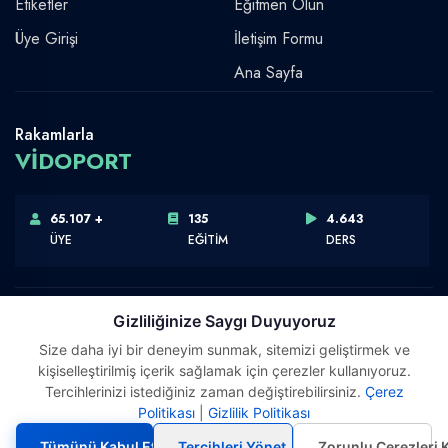
Etiketler
Eğitmen Olun
Üye Girişi
İletişim Formu
Ana Sayfa
Rakamlarla
VİDOPORT
65.107 +
135
4.643
ÜYE
EĞİTİM
DERS
Gizliliğinize Saygı Duyuyoruz
Size daha iyi bir deneyim sunmak, sitemizi geliştirmek ve
Telif Hakkı © 2026 Vidoport, Inc.
kişiselleştirilmiş içerik sağlamak için çerezler kullanıyoruz.
Software,Design & Development:
Webimonline
Tercihlerinizi istediğiniz zaman değiştirebilirsiniz.
Çerez
Politikası
|
Gizlilik Politikası
Tümünü Kabul Et
Tercihleri Yönet
Zorunlu Çerezleri 