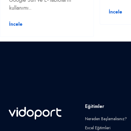
Google Suit ve E-Tabloların
kullanımı..
İncele
İncele
Eğitimler
Nereden Başlamalısınız?
Excel Eğitimleri