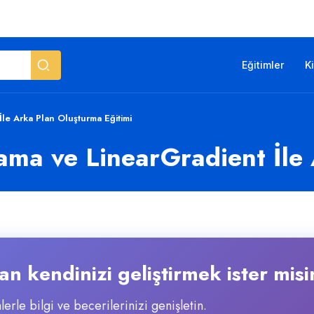
Eğitimler
K
le Arka Plan Oluşturma Eğitimi
ama ve LinearGradient İle
n kendinizi geliştirmek ister misi
lerle bilgi ve becerilerinizi genişletin.