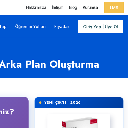
Hakkımızda
İletişim
Blog
Kurumsal
LMS
itap
Öğrenim Yolları
Fiyatlar
Giriş Yap | Üye Ol
 Arka Plan Oluşturma
YENİ ÇIKTI · 2026
niz?