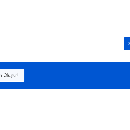
S
n Oluştur!