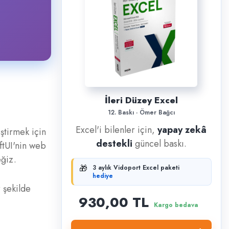
İleri Düzey Excel
12. Baskı · Ömer Bağcı
Excel'i bilenler için,
yapay zekâ
ştirmek için
destekli
güncel baskı.
iftUI'nin web
eğiz.
🎁
3 aylık Vidoport Excel paketi
hediye
r şekilde
930,00 TL
Kargo bedava