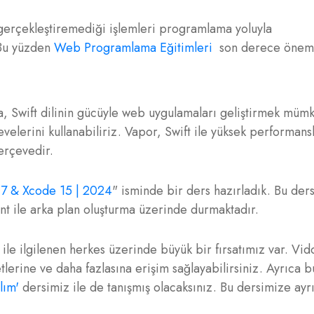
gerçekleştiremediği işlemleri programlama yoluyla
 Bu yüzden
Web Programlama Eğitimleri
son derece öneml
, Swift dilinin gücüyle web uygulamaları geliştirmek mümk
lerini kullanabiliriz. Vapor, Swift ile yüksek performans
erçevedir.
 17 & Xcode 15 | 2024
" isminde bir ders hazırladık. Bu der
t ile arka plan oluşturma üzerinde durmaktadır.
le ilgilenen herkes üzerinde büyük bir fırsatımız var. Vid
etlerine ve daha fazlasına erişim sağlayabilirsiniz. Ayrıca 
lım'
dersimiz ile de tanışmış olacaksınız. Bu dersimize ay