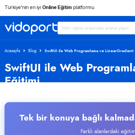
Türkiye'nin en iyi
Online Eğitim
platformu
Anasayfa
Blog
SwiftUI ile Web Programlama ve LinearGradient İ
SwiftUI ile Web Programl
Eğitimi
Tek bir konuya bağlı kalmada
Farklı alanlardaki eğitim