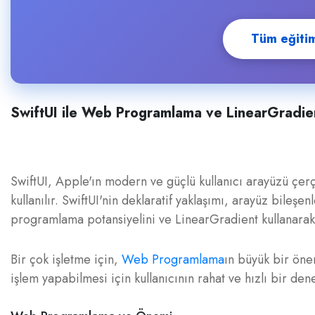
Tüm eğitiml
SwiftUI ile Web Programlama ve LinearGradien
SwiftUI, Apple'ın modern ve güçlü kullanıcı arayüzü çe
kullanılır. SwiftUI'nin deklaratif yaklaşımı, arayüz bileşe
programlama potansiyelini ve LinearGradient kullanarak n
Bir çok işletme için,
Web Programlama
ın büyük bir önem
işlem yapabilmesi için kullanıcının rahat ve hızlı bir d