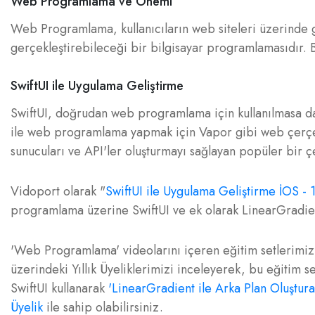
Web Programlama ve Önemi
Web Programlama, kullanıcıların web siteleri üzerinde 
gerçekleştirebileceği bir bilgisayar programlamasıdır.
SwiftUI ile Uygulama Geliştirme
SwiftUI, doğrudan web programlama için kullanılmasa da
ile web programlama yapmak için Vapor gibi web çerçeve
sunucuları ve API'ler oluşturmayı sağlayan popüler bir ç
Vidoport olarak "
SwiftUI ile Uygulama Geliştirme İOS -
programlama üzerine SwiftUI ve ek olarak LinearGradien
'Web Programlama' videolarını içeren eğitim setlerimiz i
üzerindeki Yıllık Üyeliklerimizi inceleyerek, bu eğitim s
SwiftUI kullanarak
'LinearGradient ile Arka Plan Oluştura
Üyelik
ile sahip olabilirsiniz.