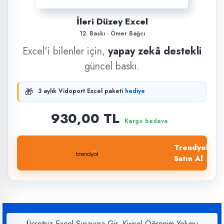
İleri Düzey Excel
12. Baskı · Ömer Bağcı
Excel'i bilenler için,
yapay zekâ destekli
güncel baskı.
🎁
3 aylık Vidoport Excel paketi
hediye
930,00 TL
Kargo bedava
Trendyol'dan
Satın Al
Ücretsiz Excel Sınavına Gir, Kişisel Öğrenim Yolunu