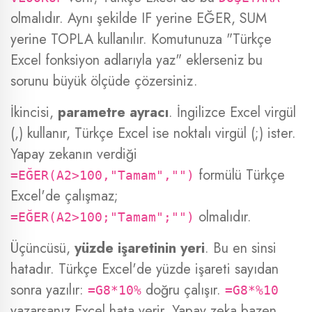
olmalıdır. Aynı şekilde IF yerine EĞER, SUM
yerine TOPLA kullanılır. Komutunuza "Türkçe
Excel fonksiyon adlarıyla yaz" eklerseniz bu
sorunu büyük ölçüde çözersiniz.
İkincisi,
parametre ayracı
. İngilizce Excel virgül
(,) kullanır, Türkçe Excel ise noktalı virgül (;) ister.
Yapay zekanın verdiği
formülü Türkçe
=EĞER(A2>100,"Tamam","")
Excel'de çalışmaz;
olmalıdır.
=EĞER(A2>100;"Tamam";"")
Üçüncüsü,
yüzde işaretinin yeri
. Bu en sinsi
hatadır. Türkçe Excel'de yüzde işareti sayıdan
sonra yazılır:
doğru çalışır.
=G8*10%
=G8*%10
yazarsanız Excel hata verir. Yapay zeka bazen