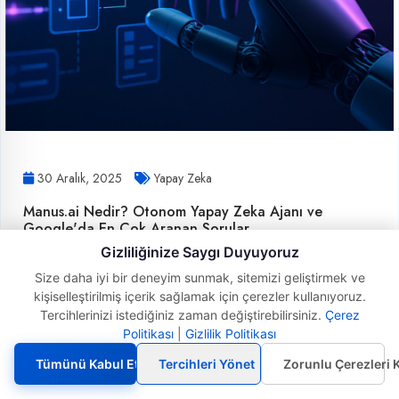
30 Aralık, 2025
Yapay Zeka
Manus.ai Nedir? Otonom Yapay Zeka Ajanı ve
Google'da En Çok Aranan Sorular
Gizliliğinize Saygı Duyuyoruz
Manus.ai, ChatGPT'den farklı olarak görevleri
Size daha iyi bir deneyim sunmak, sitemizi geliştirmek ve
otonom yürüten bir Eylem Moto..
kişiselleştirilmiş içerik sağlamak için çerezler kullanıyoruz.
Tercihlerinizi istediğiniz zaman değiştirebilirsiniz.
Çerez
İncele
Politikası
|
Gizlilik Politikası
Tümünü Kabul Et
Tercihleri Yönet
Zorunlu Çerezleri 