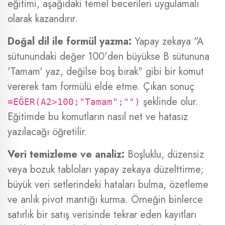
eğitimi, aşağıdaki temel becerileri uygulamalı
olarak kazandırır.
Doğal dil ile formül yazma:
Yapay zekaya "A
sütunundaki değer 100'den büyükse B sütununa
'Tamam' yaz, değilse boş bırak" gibi bir komut
vererek tam formülü elde etme. Çıkan sonuç
şeklinde olur.
=EĞER(A2>100;"Tamam";"")
Eğitimde bu komutların nasıl net ve hatasız
yazılacağı öğretilir.
Veri temizleme ve analiz:
Boşluklu, düzensiz
veya bozuk tabloları yapay zekaya düzelttirme;
büyük veri setlerindeki hataları bulma, özetleme
ve anlık pivot mantığı kurma. Örneğin binlerce
satırlık bir satış verisinde tekrar eden kayıtları