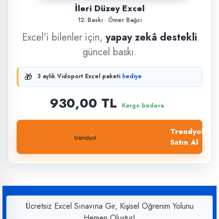
İleri Düzey Excel
12. Baskı · Ömer Bağcı
Excel'i bilenler için,
yapay zekâ destekli
güncel baskı.
🎁
3 aylık Vidoport Excel paketi
hediye
930,00 TL
Kargo bedava
Trendyol'dan
Satın Al
Ücretsiz Excel Sınavına Gir, Kişisel Öğrenim Yolunu
Hemen Oluştur!