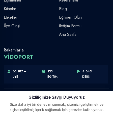
Eğitmenler
Referanslar
Kitaplar
Blog
Etiketler
Eğitmen Olun
Üye Girişi
İletişim Formu
Ana Sayfa
Rakamlarla
VİDOPORT
65.107 +
135
4.643
ÜYE
EĞİTİM
DERS
Gizliliğinize Saygı Duyuyoruz
Size daha iyi bir deneyim sunmak, sitemizi geliştirmek ve
Telif Hakkı © 2026 Vidoport, Inc.
kişiselleştirilmiş içerik sağlamak için çerezler kullanıyoruz.
Software,Design & Development:
Webimonline