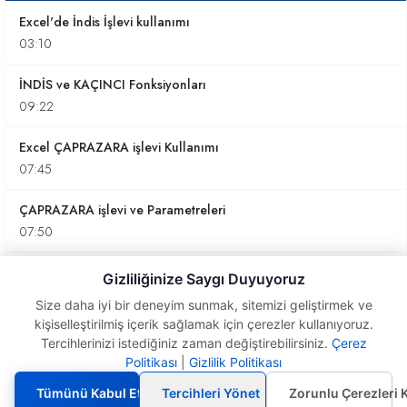
Excel'de İndis İşlevi kullanımı
03:10
İNDİS ve KAÇINCI Fonksiyonları
09:22
Excel ÇAPRAZARA işlevi Kullanımı
07:45
ÇAPRAZARA işlevi ve Parametreleri
07:50
İndis ve Kaçıncı İşlevlerinin Kullanımı
Gizliliğinize Saygı Duyuyoruz
05:28
Size daha iyi bir deneyim sunmak, sitemizi geliştirmek ve
kişiselleştirilmiş içerik sağlamak için çerezler kullanıyoruz.
Hangi işlevi kullanmalıyız?
Tercihlerinizi istediğiniz zaman değiştirebilirsiniz.
Çerez
05:18
Politikası
|
Gizlilik Politikası
Yatayara
kullanımı
Tümünü Kabul Et
Tercihleri Yönet
Zorunlu Çerezleri 
İndis ve Kaçıncı işlevlerinin kullanımı (Farklı Örnek)