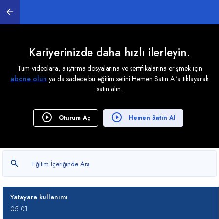
Arama Yönünü Belirlemek
04:51
Kariyerinizde daha hızlı ilerleyin.
Düşeyara Kullanım Örnekleri -1
06:38
Tüm videolara, alıştırma dosyalarına ve sertifikalarına erişmek için
abone olun
ya da sadece bu eğitim setini Hemen Satın Al'a tıklayarak
Düşeyara Kullanım Örnekleri -2
satın alın.
05:56
Kaçıncı İşlevinin Kullanımı
Oturum Aç
Hemen Satın Al
04:35
Düşeyara ve kaçıncı fonksiyonlarının birlikte
kullanımı
04:35
Yatayara kullanımı
05:01