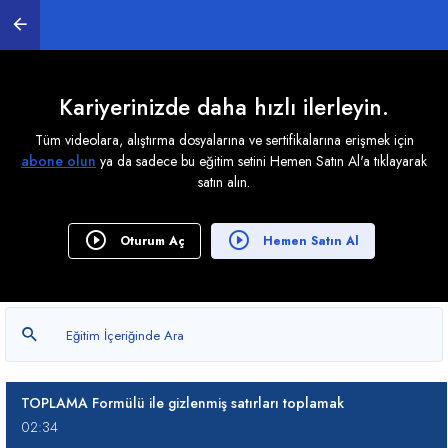
ÇOKETOPLA işlevinde '<>' (Farklı) işareti nasıl
kullanılır?
03:42
Kariyerinizde daha hızlı ilerleyin.
ÇOKETOPLA ile satış raporları oluşturmak
21:27
Tüm videolara, alıştırma dosyalarına ve sertifikalarına erişmek için
abone olun
ya da sadece bu eğitim setini Hemen Satın Al'a tıklayarak
ÇOKEĞERSAY, ÇOKETOPLA formüllerini dizi
satın alın.
formülü şeklinde kullanmak
04:09
Oturum Aç
Hemen Satın Al
TOPLAMA Formülü Kullanımı
07:04
TOPLAMA Formülü nasıl kullanılır?
01:49
TOPLAMA Formülü ile gizlenmiş satırları toplamak
02:34