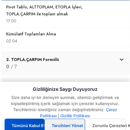
Pivot Tablo, ALTTOPLAM, ETOPLA İşlevi,
TOPLA.ÇARPIM ile toplam almak
17:00
Kümülatif Toplamları Alma
02:04
2. TOPLA.ÇARPIM Formülü
0
/ 7
3. Yuvarla Formülü Kullanımı
Gizliliğinize Saygı Duyuyoruz
0
/ 7
Size daha iyi bir deneyim sunmak, sitemizi geliştirmek ve
kişiselleştirilmiş içerik sağlamak için çerezler kullanıyoruz.
Tercihlerinizi istediğiniz zaman değiştirebilirsiniz.
Çerez
4. Excel'de Matematik ve Trigonometri Formülleri
TOPLAMA Formülü ile
Politikası
|
Gizlilik Politikası
gizlenmiş satırları
0
/ 11
toplamak
Tümünü Kabul Et
Tercihleri Yönet
Zorunlu Çerezleri 