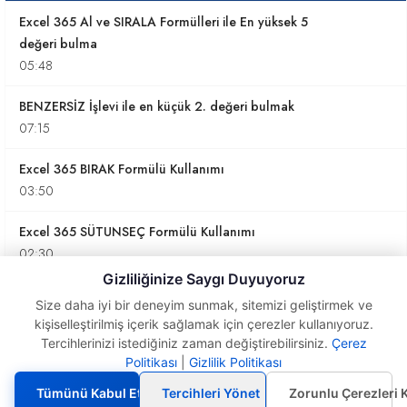
Excel 365 Al ve SIRALA Formülleri ile En yüksek 5
değeri bulma
05:48
BENZERSİZ İşlevi ile en küçük 2. değeri bulmak
07:15
Excel 365 BIRAK Formülü Kullanımı
03:50
Excel 365 SÜTUNSEÇ Formülü Kullanımı
02:30
Gizliliğinize Saygı Duyuyoruz
Excel 365 BIRAK formülü kullanımı
Size daha iyi bir deneyim sunmak, sitemizi geliştirmek ve
02:14
kişiselleştirilmiş içerik sağlamak için çerezler kullanıyoruz.
Tercihlerinizi istediğiniz zaman değiştirebilirsiniz.
Çerez
SATIRA ve SÜTUNA Formülleri
Politikası
|
Gizlilik Politikası
Excel 365 AL
Formülünün Kullanımı
04:08
Tümünü Kabul Et
Tercihleri Yönet
Zorunlu Çerezleri 