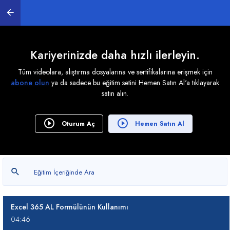
0
/ 19
Excel 365 SÜTUNSEÇ Formülü ile Son Sütunu
Getirmek
Kariyerinizde daha hızlı ilerleyin.
03:30
Tüm videolara, alıştırma dosyalarına ve sertifikalarına erişmek için
Excel 365 SATIRSEÇ Formülü Kullanımı Nasıldır?
abone olun
ya da sadece bu eğitim setini Hemen Satın Al'a tıklayarak
06:16
satın alın.
Excel 365 ÇAPRAZEŞLEŞTİR Formülü Kullanımı
Nasıldır?
Oturum Aç
Hemen Satın Al
02:49
Excel 365 SATIRSAR ve SÜTUNSAR Formüllerinin
Kullanımı
07:23
Excel 365 AL Formülünün Kullanımı
04:46