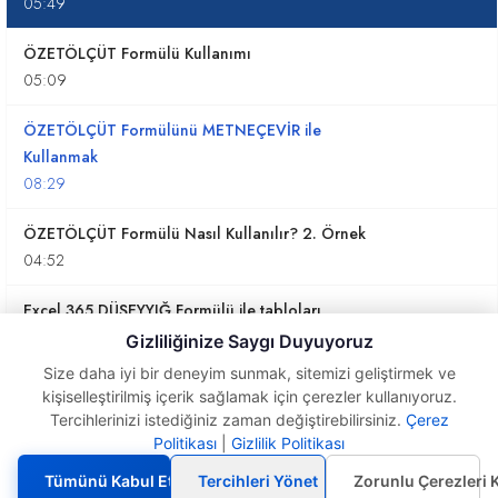
05:49
ÖZETÖLÇÜT Formülü Kullanımı
05:09
ÖZETÖLÇÜT Formülünü METNEÇEVİR ile
Kullanmak
08:29
ÖZETÖLÇÜT Formülü Nasıl Kullanılır? 2. Örnek
04:52
Excel 365 DÜŞEYYIĞ Formülü ile tabloları
birleştirmek
Gizliliğinize Saygı Duyuyoruz
07:37
Size daha iyi bir deneyim sunmak, sitemizi geliştirmek ve
kişiselleştirilmiş içerik sağlamak için çerezler kullanıyoruz.
KIRMAARALIĞI Formülü yerine . kullanmak
Tercihlerinizi istediğiniz zaman değiştirebilirsiniz.
Çerez
GruplaÖlçüt Formülünün
02:00
Politikası
|
Gizlilik Politikası
geniş Kullanımı-Filtre
Özelliği
Tümünü Kabul Et
Tercihleri Yönet
Zorunlu Çerezleri 
Excel 365 SATIRLARISAR Formülü