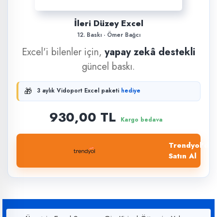
İleri Düzey Excel
12. Baskı · Ömer Bağcı
Excel'i bilenler için,
yapay zekâ destekli
güncel baskı.
🎁
3 aylık Vidoport Excel paketi
hediye
930,00 TL
Kargo bedava
Trendyol'dan
Satın Al