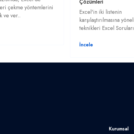
Çözümleri
eri çekme yöntemlerini
Excel'in iki listenin
 ve ver..
karşılaştırılmasına yönel
teknikleri Excel Soruları
İncele
Kurumsal