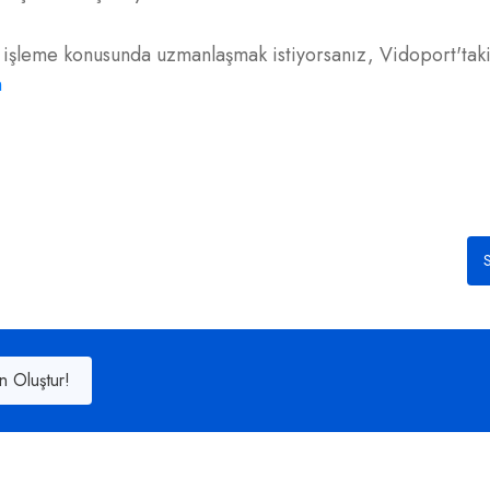
işleme konusunda uzmanlaşmak istiyorsanız, Vidoport'taki 
n
S
n Oluştur!