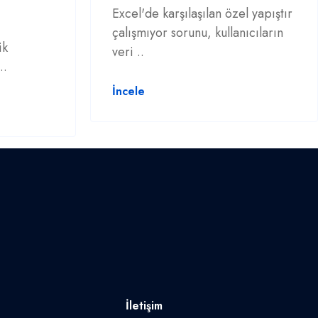
Excel'de karşılaşılan özel yapıştır
çalışmıyor sorunu, kullanıcıların
ik
veri ..
..
İncele
İletişim