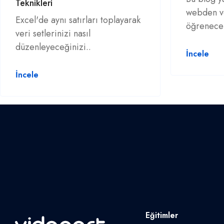
Teknikleri
webden v
Excel'de aynı satırları toplayarak
öğrenecek
veri setlerinizi nasıl
düzenleyeceğinizi..
İncele
İncele
Eğitimler