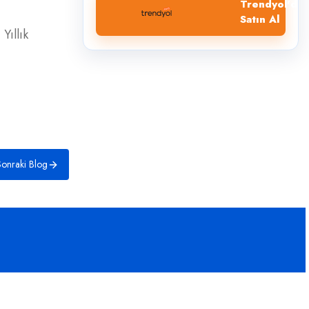
Trendyol'dan
Satın Al
Yıllık
onraki Blog