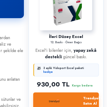
İleri Düzey Excel
lardan
12. Baskı · Ömer Bağcı
aliz ve
Excel'i bilenler için,
yapay zekâ
r şekilde ele
destekli
güncel baskı.
🎁
3 aylık Vidoport Excel paketi
hediye
unu anlatan
930,00 TL
Kargo bedava
Trendyol'dan
 sütunlar ve
Satın Al
şabilirsiniz.