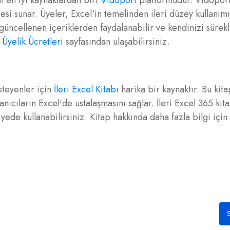
n en iyi kaynaklardan biri
Vidoport
platformudur. Vidopor
esi sunar. Üyeler, Excel'in temelinden ileri düzey kullanım
 güncellenen içeriklerden faydalanabilir ve kendinizi sürekl
 Üyelik Ücretleri
sayfasından ulaşabilirsiniz.
teyenler için
İleri Excel Kitabı
harika bir kaynaktır. Bu kita
lanıcıların Excel'de ustalaşmasını sağlar. İleri Excel 365 kita
iyede kullanabilirsiniz. Kitap hakkında daha fazla bilgi için
S