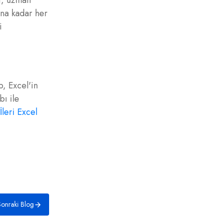
t, uzman
ına kadar her
i
p, Excel'in
bı ile
İleri Excel
onraki Blog