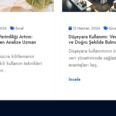
 2024
Excel
12 Haziran, 2024
Exce
erimliliği Artırın:
Düşeyara Kullanımı: Veri
ten Analize Uzman
ve Doğru Şekilde Bulma
Düşeyara kullanımının 
hücre kilitlemenin
veri yönetiminde sağlad
ili kullanım teknikleri
avantajları keş..
vi..
İncele