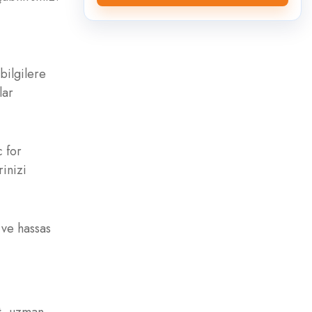
bilgilere
lar
 for
rinizi
 ve hassas