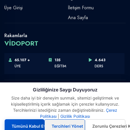
Üye Girişi
İletişim Formu
Ana Sayfa
Rakamlarla
VİDOPORT
65.107 +
135
4.643
ÜYE
EĞİTİM
DERS
Gizliliğinize Saygı Duyuyoruz
Size daha iyi bir deneyim sunmak, sitemizi geliştirmek ve
Telif Hakkı © 2026 Vidoport, Inc.
kişiselleştirilmiş içerik sağlamak için çerezler kullanıyoruz.
Software,Design & Development:
Webimonline
Tercihlerinizi istediğiniz zaman değiştirebilirsiniz.
Çerez
Politikası
|
Gizlilik Politikası
Tümünü Kabul Et
Tercihleri Yönet
Zorunlu Çerezleri 