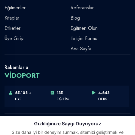
Eğitmenler
Referanslar
Kitaplar
Blog
Etiketler
Eğitmen Olun
Üye Girişi
İletişim Formu
Ana Sayfa
Rakamlarla
VİDOPORT
65.108 +
135
4.643
ÜYE
EĞİTİM
DERS
Gizliliğinize Saygı Duyuyoruz
Size daha iyi bir deneyim sunmak, sitemizi geliştirmek ve
Telif Hakkı © 2026 Vidoport, Inc.