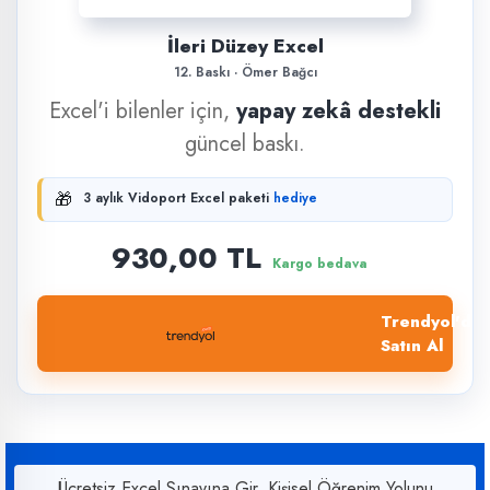
İleri Düzey Excel
12. Baskı · Ömer Bağcı
Excel'i bilenler için,
yapay zekâ destekli
güncel baskı.
🎁
3 aylık Vidoport Excel paketi
hediye
930,00 TL
Kargo bedava
Trendyol'dan
Satın Al
Ücretsiz Excel Sınavına Gir, Kişisel Öğrenim Yolunu