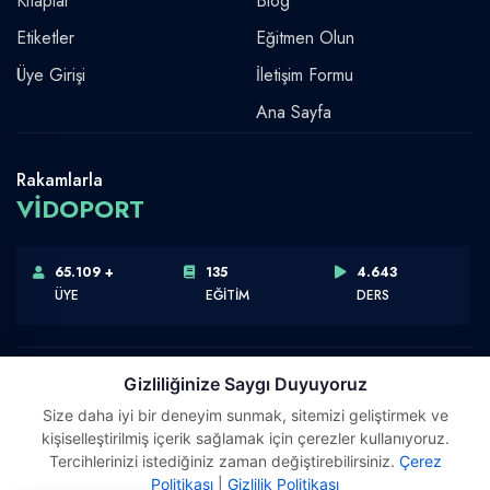
Kitaplar
Blog
Etiketler
Eğitmen Olun
Üye Girişi
İletişim Formu
Ana Sayfa
Rakamlarla
VİDOPORT
65.109 +
135
4.643
ÜYE
EĞİTİM
DERS
Gizliliğinize Saygı Duyuyoruz
Size daha iyi bir deneyim sunmak, sitemizi geliştirmek ve
Telif Hakkı © 2026 Vidoport, Inc.
kişiselleştirilmiş içerik sağlamak için çerezler kullanıyoruz.
Software,Design & Development:
Webimonline
Tercihlerinizi istediğiniz zaman değiştirebilirsiniz.
Çerez
Politikası
|
Gizlilik Politikası