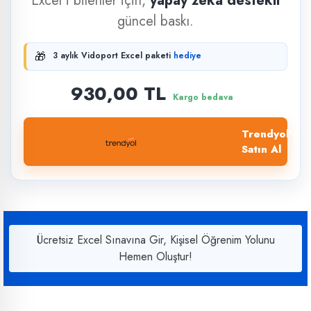
Excel'i bilenler için,
yapay zekâ destekli
güncel baskı.
🎁
3 aylık Vidoport Excel paketi
hediye
930,00 TL
Kargo bedava
Trendyol'dan
Satın Al
Ücretsiz Excel Sınavına Gir, Kişisel Öğrenim Yolunu
Hemen Oluştur!