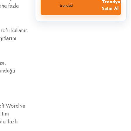
Trendyol'dan
aha fazla
Satın Al
d'ü kullanır.
ıtlarını
sı,
sunduğu
soft Word ve
itim
aha fazla