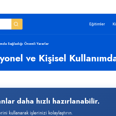
Eğitimler
K
ımda Sağladığı Önemli Yararlar
yonel ve Kişisel Kullanımd
ar daha hızlı hazırlanabilir.
ni kullanarak işlerinizi kolaylaştırın.