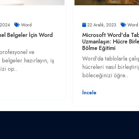
, 2024
Word
22 Aralık, 2023
Word
el Belgeler İçin Word
Microsoft Word'da Tab
Uzmanlaşın: Hücre Birl
Bölme Eğitimi
profesyonel ve
Word'da tablolarla çalı
 belgeler hazırlayın, iş
hücreleri nasıl birleştir
izi op..
böleceğinizi öğre..
İncele