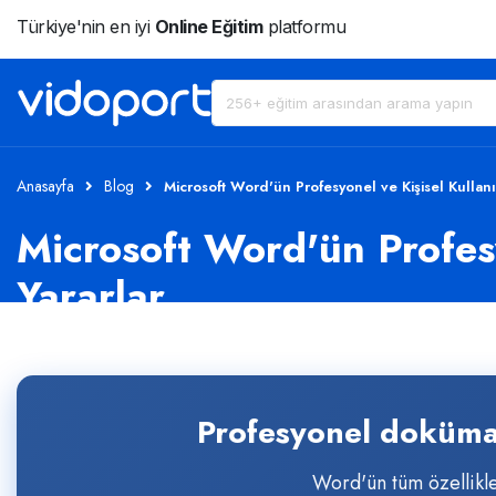
Türkiye'nin en iyi
Online Eğitim
platformu
Anasayfa
Blog
Microsoft Word'ün Profesyonel ve Kişisel Kullan
Microsoft Word'ün Profes
Yararlar
Profesyonel dokümanl
Word'ün tüm özellikleri