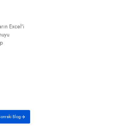
rın Excel'i
onuyu
ap
onraki Blog