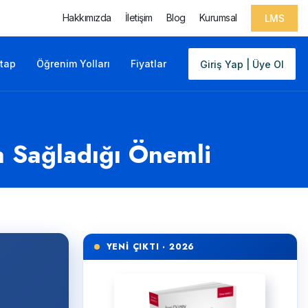
Hakkımızda
İletişim
Blog
Kurumsal
LMS
itap
Öğrenim Yolları
Fiyatlar
Giriş Yap | Üye Ol
a Sağladığı Önemli
YENİ ÇIKTI · 2026