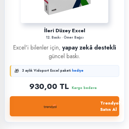
İleri Düzey Excel
12. Baskı · Ömer Bağcı
Excel'i bilenler için,
yapay zekâ destekli
güncel baskı.
🎁
3 aylık Vidoport Excel paketi
hediye
930,00 TL
Kargo bedava
Trendyol'dan
Satın Al