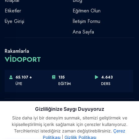
Kitaplar
Blog
Etiketler
Eğitmen Olun
Üye Girişi
İletişim Formu
Ana Sayfa
Rakamlarla
VİDOPORT
65.107 +
135
4.643
ÜYE
EĞİTİM
DERS
Gizliliğinize Saygı Duyuyoruz
Size daha iyi bir deneyim sunmak, sitemizi geliştirmek ve
Telif Hakkı © 2026 Vidoport, Inc.
kişiselleştirilmiş içerik sağlamak için çerezler kullanıyoruz.
Software,Design & Development:
Webimonline
Tercihlerinizi istediğiniz zaman değiştirebilirsiniz.
Çerez
Politikası
|
Gizlilik Politikası