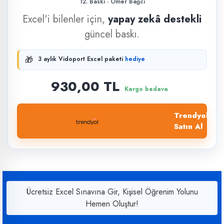
12. Baskı · Ömer Bağcı
Excel'i bilenler için,
yapay zekâ destekli
güncel baskı.
🎁
3 aylık Vidoport Excel paketi
hediye
930,00 TL
Kargo bedava
Trendyol'dan
Satın Al
Ücretsiz Excel Sınavına Gir, Kişisel Öğrenim Yolunu
Hemen Oluştur!