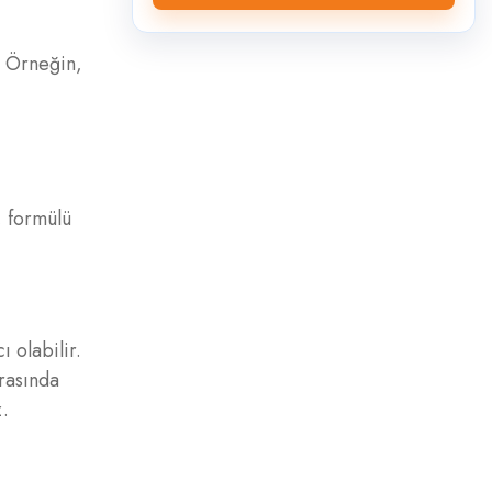
. Örneğin,
, formülü
 olabilir.
ırasında
z.