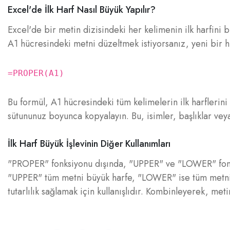
Excel'de İlk Harf Nasıl Büyük Yapılır?
Excel'de bir metin dizisindeki her kelimenin ilk harfini
A1 hücresindeki metni düzeltmek istiyorsanız, yeni bir 
=PROPER(A1)
Bu formül, A1 hücresindeki tüm kelimelerin ilk harflerin
sütununuz boyunca kopyalayın. Bu, isimler, başlıklar veya 
İlk Harf Büyük İşlevinin Diğer Kullanımları
"PROPER" fonksiyonu dışında, "UPPER" ve "LOWER" fonks
"UPPER" tüm metni büyük harfe, "LOWER" ise tüm metni küç
tutarlılık sağlamak için kullanışlıdır. Kombinleyerek, met