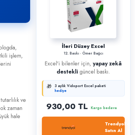
İleri Düzey Excel
 blogda,
12. Baskı · Ömer Bağcı
kili işlem,
Excel'i bilenler için,
yapay zekâ
erini
destekli
güncel baskı.
🎁
3 aylık Vidoport Excel paketi
hediye
utarlılık ve
930,00 TL
 çok zaman
Kargo bedava
üyük hale
Trendyol'dan
Satın Al