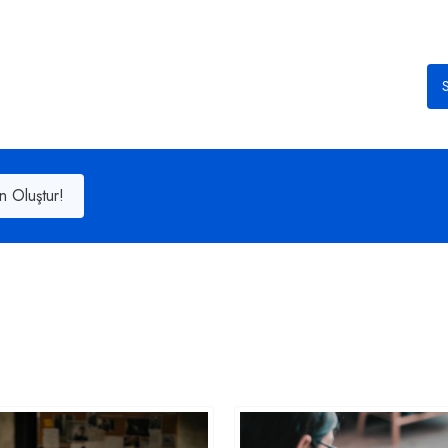
S
n Oluştur!