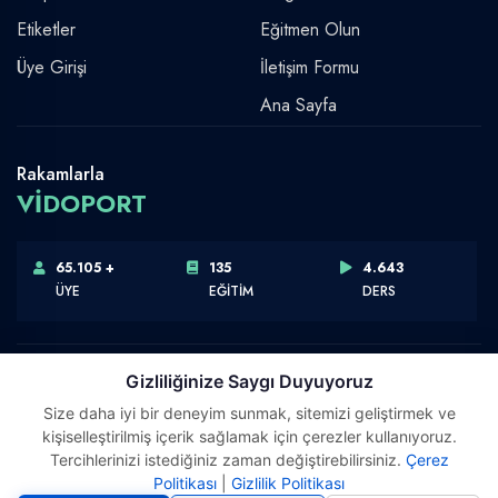
Etiketler
Eğitmen Olun
Üye Girişi
İletişim Formu
Ana Sayfa
Rakamlarla
VİDOPORT
65.105 +
135
4.643
ÜYE
EĞİTİM
DERS
Gizliliğinize Saygı Duyuyoruz
Size daha iyi bir deneyim sunmak, sitemizi geliştirmek ve
Telif Hakkı © 2026 Vidoport, Inc.
kişiselleştirilmiş içerik sağlamak için çerezler kullanıyoruz.
Software,Design & Development:
Webimonline
Tercihlerinizi istediğiniz zaman değiştirebilirsiniz.
Çerez
Politikası
|
Gizlilik Politikası