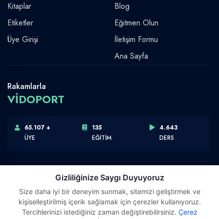
Kitaplar
Blog
Etiketler
Eğitmen Olun
Üye Girişi
İletişim Formu
Ana Sayfa
Rakamlarla
VİDOPORT
65.107 +
135
4.643
ÜYE
EĞİTİM
DERS
Gizliliğinize Saygı Duyuyoruz
Size daha iyi bir deneyim sunmak, sitemizi geliştirmek ve
Telif Hakkı © 2026 Vidoport, Inc.
kişiselleştirilmiş içerik sağlamak için çerezler kullanıyoruz.
Software,Design & Development:
Webimonline
Tercihlerinizi istediğiniz zaman değiştirebilirsiniz.
Çerez