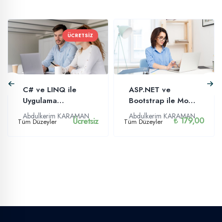
ÜCRETSİZ
C# ve LINQ ile
ASP.NET ve
Uygulama
Bootstrap ile Mobil
Geliştirme Temel
Uyumlu Uygulama
Abdulkerim KARAMAN
Abdulkerim KARAMAN
179,00
Ücretsiz
Tüm Düzeyler
Eğitimi
Tüm Düzeyler
Geliştirme