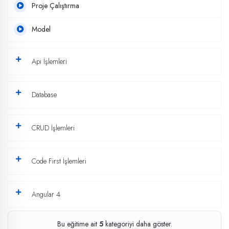
Proje Çalıştırma
Model
Api İşlemleri
Database
CRUD İşlemleri
Code First İşlemleri
Angular 4
Bu eğitime ait
5
kategoriyi daha göster.