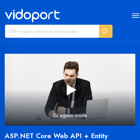
Bu eğitimi önizle
ASP.NET Core Web API + Entity