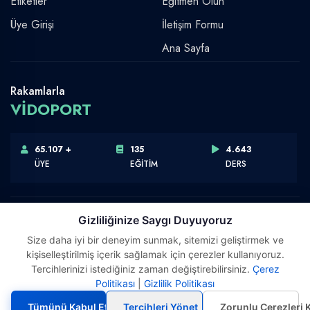
Etiketler
Eğitmen Olun
Üye Girişi
İletişim Formu
Ana Sayfa
Rakamlarla
VİDOPORT
65.107 +
135
4.643
ÜYE
EĞİTİM
DERS
Gizliliğinize Saygı Duyuyoruz
Size daha iyi bir deneyim sunmak, sitemizi geliştirmek ve
Telif Hakkı © 2026 Vidoport, Inc.
kişiselleştirilmiş içerik sağlamak için çerezler kullanıyoruz.
Software,Design & Development:
Webimonline
Tercihlerinizi istediğiniz zaman değiştirebilirsiniz.
Çerez
Politikası
|
Gizlilik Politikası
Tümünü Kabul Et
Tercihleri Yönet
Zorunlu Çerezleri 