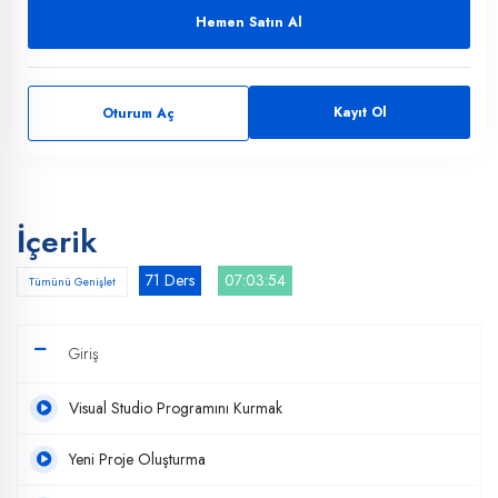
Hemen Satın Al
Kayıt Ol
Oturum Aç
İçerik
71 Ders
07:03:54
Tümünü Genişlet
Giriş
Visual Studio Programını Kurmak
Yeni Proje Oluşturma