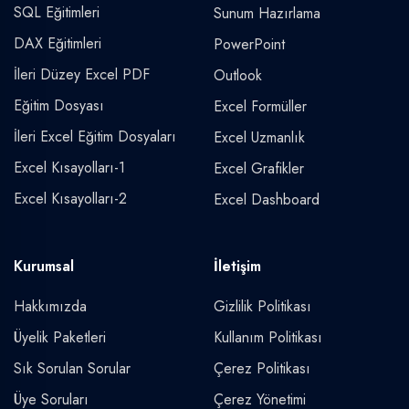
SQL Eğitimleri
Sunum Hazırlama
DAX Eğitimleri
PowerPoint
İleri Düzey Excel PDF
Outlook
Eğitim Dosyası
Excel Formüller
İleri Excel Eğitim Dosyaları
Excel Uzmanlık
Excel Kısayolları-1
Excel Grafikler
Excel Kısayolları-2
Excel Dashboard
Kurumsal
İletişim
Hakkımızda
Gizlilik Politikası
Üyelik Paketleri
Kullanım Politikası
Sık Sorulan Sorular
Çerez Politikası
Üye Soruları
Çerez Yönetimi