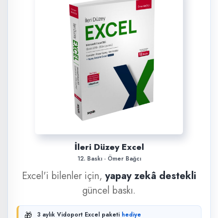
İleri Düzey Excel
12. Baskı · Ömer Bağcı
Excel'i bilenler için,
yapay zekâ destekli
güncel baskı.
🎁
3 aylık Vidoport Excel paketi
hediye