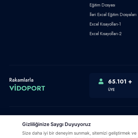
Eğitim Dosyası
İleri Excel Eğitim Dosyaları
Excel Kısayolları-1
Excel Kısayolları-2
Rakamlarla
65.101 +
VİDOPORT
ÜYE
Gizliliğinize Saygı Duyuyoruz
Telif Hakkı © 2026 Vidoport, Inc.
Size daha iyi bir deneyim sunmak, sitemizi geliştirmek ve ki
Software,Design & Development:
Webimonline