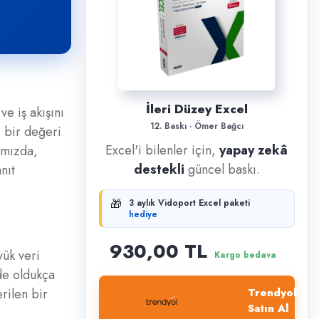
İleri Düzey Excel
ve iş akışını
12. Baskı · Ömer Bağcı
i bir değeri
Excel'i bilenler için,
yapay zekâ
ımızda,
destekli
güncel baskı.
nıt
🎁
3 aylık Vidoport Excel paketi
hediye
930,00 TL
yük veri
Kargo bedava
 de oldukça
rilen bir
Trendyol'dan
Satın Al