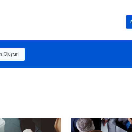
S
n Oluştur!