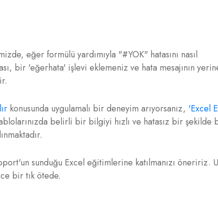
izde, eğer formülü yardımıyla "#YOK" hatasını nasıl
ası, bir 'eğerhata' işlevi eklemeniz ve hata mesajının yerin
r.
ır
konusunda uygulamalı bir deneyim arıyorsanız,
'Excel E
blolarınızda belirli bir bilgiyi hızlı ve hatasız bir şekilde
lınmaktadır.
doport'un sunduğu Excel eğitimlerine katılmanızı öneririz. 
ce bir tık ötede.