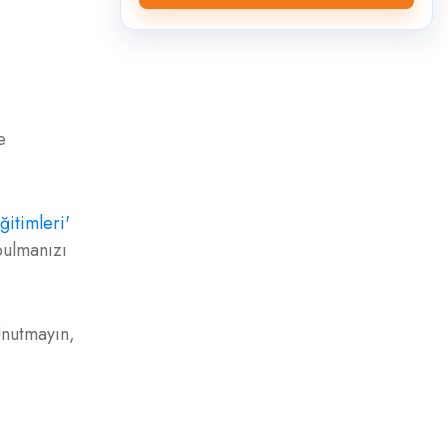
e
ğitimleri'
 bulmanızı
Unutmayın,