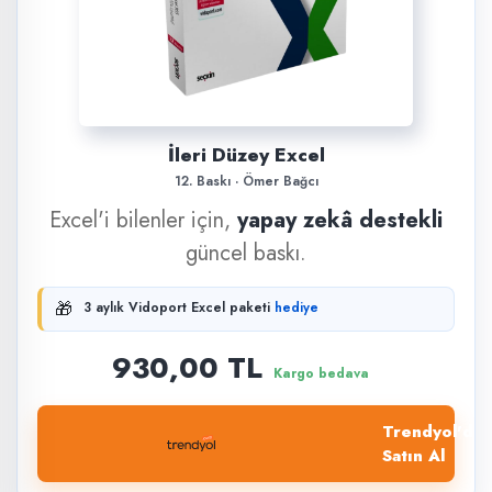
İleri Düzey Excel
12. Baskı · Ömer Bağcı
Excel'i bilenler için,
yapay zekâ destekli
güncel baskı.
🎁
3 aylık Vidoport Excel paketi
hediye
930,00 TL
Kargo bedava
Trendyol'dan
Satın Al