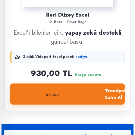
İleri Düzey Excel
12. Baskı · Ömer Bağcı
Excel'i bilenler için,
yapay zekâ destekli
güncel baskı.
🎁
3 aylık Vidoport Excel paketi
hediye
930,00 TL
Kargo bedava
Trendyol'dan
Satın Al