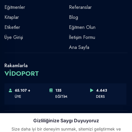
Eğitmenler
Referanslar
Kitaplar
Blog
Etiketler
Eğitmen Olun
Üye Girişi
İletişim Formu
Ana Sayfa
Rakamlarla
VİDOPORT
65.107 +
135
4.643
ÜYE
EĞİTİM
DERS
Gizliliğinize Saygı Duyuyoruz
Size daha iyi bir deneyim sunmak, sitemizi geliştirmek ve
Telif Hakkı © 2026 Vidoport, Inc.