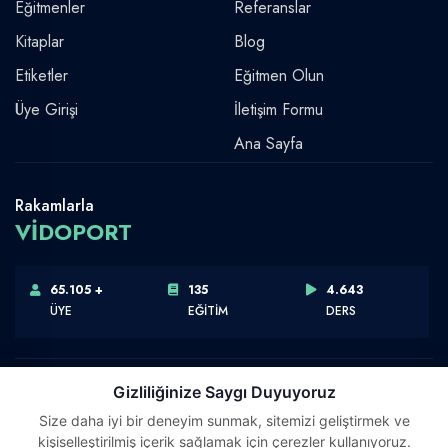
Eğitmenler
Referanslar
Kitaplar
Blog
Etiketler
Eğitmen Olun
Üye Girişi
İletişim Formu
Ana Sayfa
Rakamlarla
VİDOPORT
65.105 +
135
4.643
ÜYE
EĞİTİM
DERS
Gizliliğinize Saygı Duyuyoruz
Size daha iyi bir deneyim sunmak, sitemizi geliştirmek ve
Telif Hakkı © 2026 Vidoport, Inc.
kişiselleştirilmiş içerik sağlamak için çerezler kullanıyoruz.
Software,Design & Development:
Webimonline