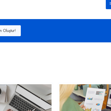
S
n Oluştur!