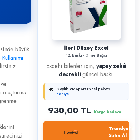
İleri Düzey Excel
yesinde büyük
12. Baskı · Ömer Bağcı
 Kullanımı
Excel'i bilenler için,
yapay zekâ
irsiniz.
destekli
güncel baskı.
 ve
🎁
3 aylık Vidoport Excel paketi
o oluşturma
hediye
 öğrenme
930,00 TL
Kargo bedava
klerini
Trendyol'dan
sürecinizi
Satın Al