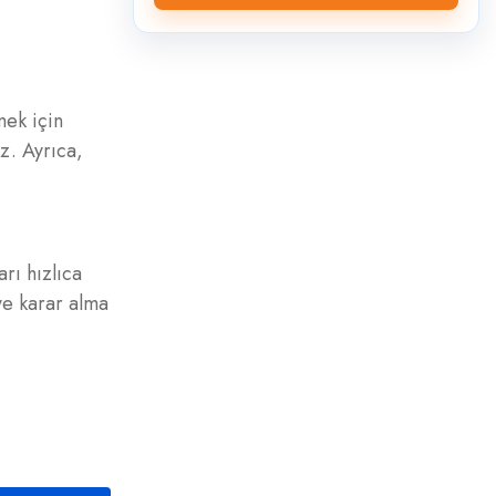
mek için
iz. Ayrıca,
arı hızlıca
ve karar alma