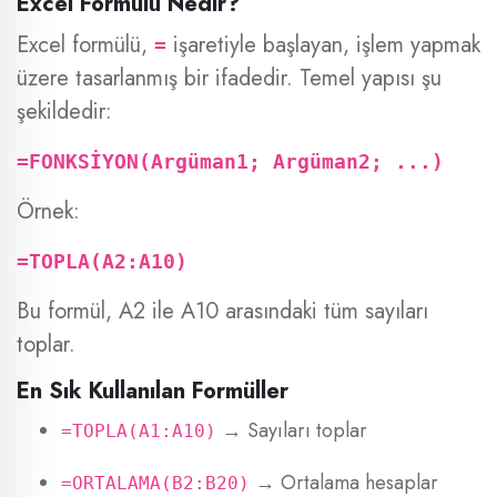
Excel Formülü Nedir?
Excel formülü,
işaretiyle başlayan, işlem yapmak
=
üzere tasarlanmış bir ifadedir. Temel yapısı şu
şekildedir:
=FONKSİYON(Argüman1; Argüman2; ...)
Örnek:
=TOPLA(A2:A10)
Bu formül, A2 ile A10 arasındaki tüm sayıları
toplar.
En Sık Kullanılan Formüller
→ Sayıları toplar
=TOPLA(A1:A10)
→ Ortalama hesaplar
=ORTALAMA(B2:B20)