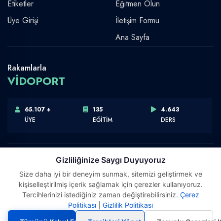
Etiketler
Eğitmen Olun
Üye Girişi
İletişim Formu
Ana Sayfa
Rakamlarla
VİDOPORT
65.107 +
135
4.643
ÜYE
EĞİTİM
DERS
Gizliliğinize Saygı Duyuyoruz
Size daha iyi bir deneyim sunmak, sitemizi geliştirmek ve
Telif Hakkı © 2026 Vidoport, Inc.
kişiselleştirilmiş içerik sağlamak için çerezler kullanıyoruz.
Software,Design & Development:
Webimonline
Tercihlerinizi istediğiniz zaman değiştirebilirsiniz.
Çerez
Politikası
|
Gizlilik Politikası