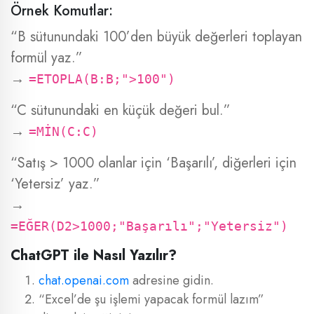
Örnek Komutlar:
“B sütunundaki 100’den büyük değerleri toplayan
formül yaz.”
→
=ETOPLA(B:B;">100")
“C sütunundaki en küçük değeri bul.”
→
=MİN(C:C)
“Satış > 1000 olanlar için ‘Başarılı’, diğerleri için
‘Yetersiz’ yaz.”
→
=EĞER(D2>1000;"Başarılı";"Yetersiz")
ChatGPT ile Nasıl Yazılır?
chat.openai.com
adresine gidin.
“Excel’de şu işlemi yapacak formül lazım”