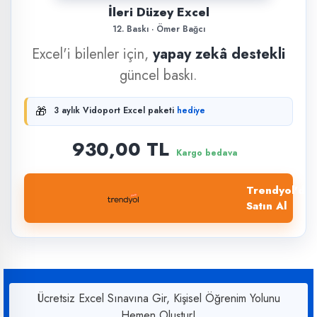
İleri Düzey Excel
12. Baskı · Ömer Bağcı
Excel'i bilenler için,
yapay zekâ destekli
güncel baskı.
🎁
3 aylık Vidoport Excel paketi
hediye
930,00 TL
Kargo bedava
Trendyol'dan
Satın Al
Ücretsiz Excel Sınavına Gir, Kişisel Öğrenim Yolunu
Hemen Oluştur!