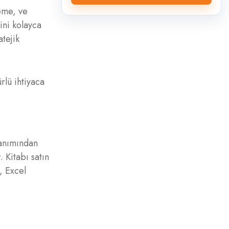
leme, ve
ini kolayca
atejik
rlü ihtiyaca
lanımından
 Kitabı satın
, Excel