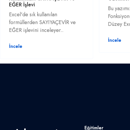
EĞER İşlevi
Bu yazımı
Excel'de sık kullanılan
Fonksiyon
formüllerden SAYIYAÇEVİR ve
Düzey Exc
EĞER işlevini inceleyer..
İncele
İncele
Eğitimler