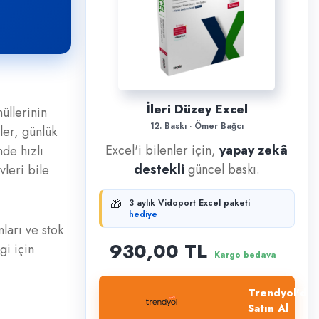
İleri Düzey Excel
üllerinin
12. Baskı · Ömer Bağcı
ler, günlük
Excel'i bilenler için,
yapay zekâ
de hızlı
destekli
güncel baskı.
leri bile
🎁
3 aylık Vidoport Excel paketi
hediye
ları ve stok
930,00 TL
gi için
Kargo bedava
Trendyol'dan
Satın Al