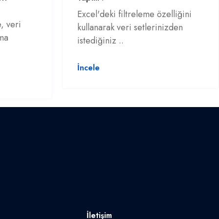
Excel'deki filtreleme özelliğini
, veri
kullanarak veri setlerinizden
ama
istediğiniz ..
İncele
İletişim