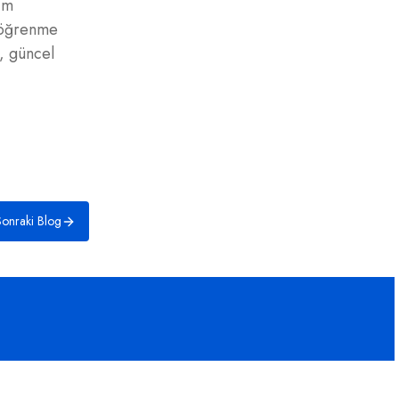
im
k öğrenme
, güncel
onraki Blog