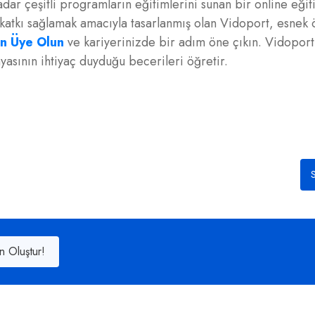
r çeşitli programların eğitimlerini sunan bir online eğit
ne katkı sağlamak amacıyla tasarlanmış olan Vidoport, esne
n Üye Olun
ve kariyerinizde bir adım öne çıkın. Vidoport
nyasının ihtiyaç duyduğu becerileri öğretir.
S
n Oluştur!