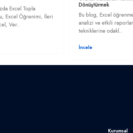
Dönüştürmek
zda Excel Topla
Bu blog, Excel öğrenme
u, Excel Öğrenimi, İleri
analizi ve etkili raporl
el, Ver..
tekniklerine odakl..
İncele
Kurumsal