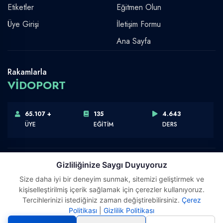
Etiketler
Eğitmen Olun
Üye Girişi
İletişim Formu
Ana Sayfa
Rakamlarla
VİDOPORT
65.107 +
135
4.643
ÜYE
EĞİTİM
DERS
Gizliliğinize Saygı Duyuyoruz
Size daha iyi bir deneyim sunmak, sitemizi geliştirmek ve
Telif Hakkı © 2026 Vidoport, Inc.
kişiselleştirilmiş içerik sağlamak için çerezler kullanıyoruz.
Software,Design & Development:
Webimonline
Tercihlerinizi istediğiniz zaman değiştirebilirsiniz.
Çerez
Politikası
|
Gizlilik Politikası