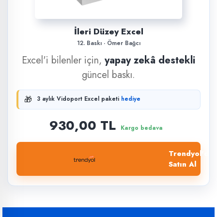
İleri Düzey Excel
12. Baskı · Ömer Bağcı
Excel'i bilenler için,
yapay zekâ destekli
güncel baskı.
🎁
3 aylık Vidoport Excel paketi
hediye
930,00 TL
Kargo bedava
Trendyol'dan
Satın Al