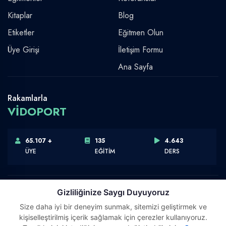
Kitaplar
Blog
Etiketler
Eğitmen Olun
Üye Girişi
İletişim Formu
Ana Sayfa
Rakamlarla
VİDOPORT
65.107 +
135
4.643
ÜYE
EĞİTİM
DERS
Gizliliğinize Saygı Duyuyoruz
Size daha iyi bir deneyim sunmak, sitemizi geliştirmek ve
Telif Hakkı © 2026 Vidoport, Inc.
kişiselleştirilmiş içerik sağlamak için çerezler kullanıyoruz.
Software,Design & Development:
Webimonline