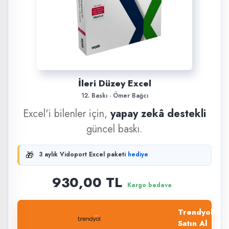
İleri Düzey Excel
12. Baskı · Ömer Bağcı
Excel'i bilenler için,
yapay zekâ destekli
güncel baskı.
🎁
3 aylık Vidoport Excel paketi
hediye
930,00 TL
Kargo bedava
Trendyol'dan
Satın Al