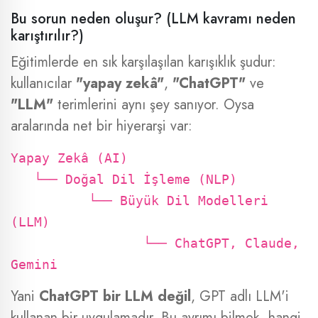
Bu sorun neden oluşur? (LLM kavramı neden
karıştırılır?)
Eğitimlerde en sık karşılaşılan karışıklık şudur:
kullanıcılar
"yapay zekâ"
,
"ChatGPT"
ve
"LLM"
terimlerini aynı şey sanıyor. Oysa
aralarında net bir hiyerarşi var:
Yapay Zekâ (AI)
└── Doğal Dil İşleme (NLP)
└── Büyük Dil Modelleri
(LLM)
└── ChatGPT, Claude,
Gemini
Yani
ChatGPT bir LLM değil
, GPT adlı LLM'i
kullanan bir uygulamadır. Bu ayrımı bilmek, hangi