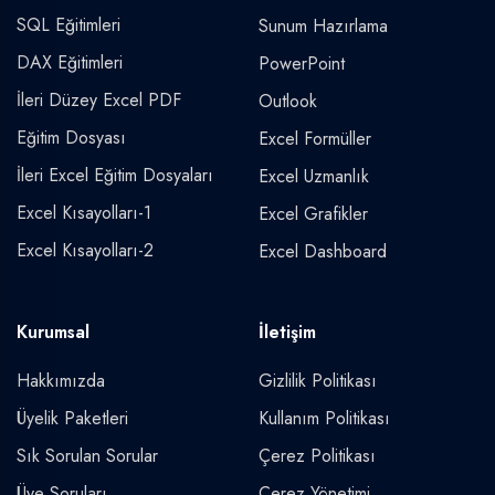
SQL Eğitimleri
Sunum Hazırlama
DAX Eğitimleri
PowerPoint
İleri Düzey Excel PDF
Outlook
Eğitim Dosyası
Excel Formüller
İleri Excel Eğitim Dosyaları
Excel Uzmanlık
Excel Kısayolları-1
Excel Grafikler
Excel Kısayolları-2
Excel Dashboard
Kurumsal
İletişim
Hakkımızda
Gizlilik Politikası
Üyelik Paketleri
Kullanım Politikası
Sık Sorulan Sorular
Çerez Politikası
Üye Soruları
Çerez Yönetimi