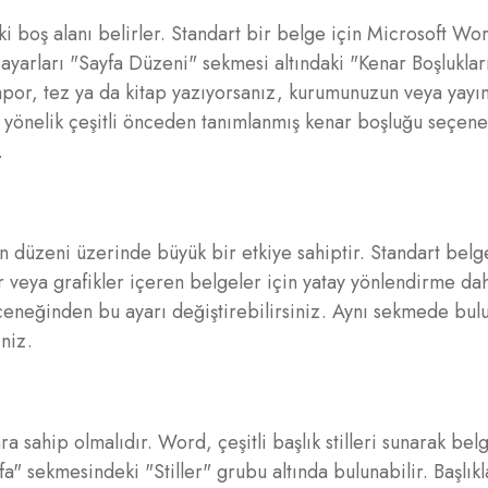
ki boş alanı belirler. Standart bir belge için Microsoft Wor
 ayarları "Sayfa Düzeni" sekmesi altındaki "Kenar Boşluklar
rapor, tez ya da kitap yazıyorsanız, kurumunuzun veya yayın
a yönelik çeşitli önceden tanımlanmış kenar boşluğu seçene
.
n düzeni üzerinde büyük bir etkiye sahiptir. Standart belg
ar veya grafikler içeren belgeler için yatay yönlendirme d
çeneğinden bu ayarı değiştirebilirsiniz. Aynı sekmede bul
niz.
ara sahip olmalıdır. Word, çeşitli başlık stilleri sunarak bel
a" sekmesindeki "Stiller" grubu altında bulunabilir. Başlıkla