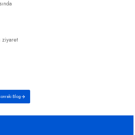
asında
 ziyaret
onraki Blog