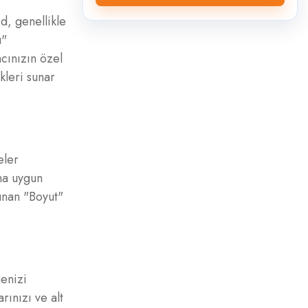
d, genellikle
ı"
cınızın özel
kleri sunar
eler
aha uygun
unan "Boyut"
genizi
rınızı ve alt