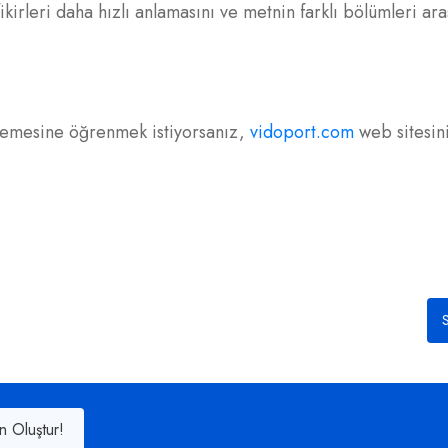
ikirleri daha hızlı anlamasını ve metnin farklı bölümleri ar
nlemesine öğrenmek istiyorsanız,
vidoport.com
web sitesini
S
n Oluştur!