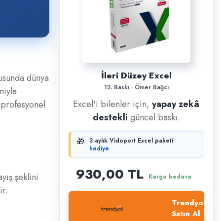
İleri Düzey Excel
nusunda dünya
12. Baskı · Ömer Bağcı
mıyla
Excel'i bilenler için,
yapay zekâ
 profesyonel
destekli
güncel baskı.
🎁
3 aylık Vidoport Excel paketi
hediye
930,00 TL
yış şeklini
Kargo bedava
ir.
Trendyol'dan
Satın Al