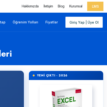
Hakkımızda
İletişim
Blog
Kurumsal
LMS
itap
Öğrenim Yolları
Fiyatlar
Giriş Yap | Üye Ol
eri
YENİ ÇIKTI · 2026