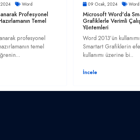
, 2024
Word
09 Ocak, 2024
Word
lanarak Profesyonel
Microsoft Word'da Sma
Hazırlamanın Temel
Grafiklerle Verimli Çal
Yöntemleri
anarak profesyonel
Word 2013’ün kullanımı
hazırlamanın temel
Smartart Grafiklerin efe
öğrenin...
kullanımı üzerine bi..
İncele