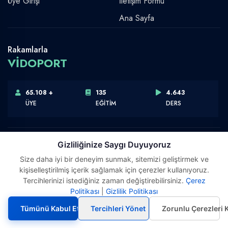
Üye Girişi
İletişim Formu
Ana Sayfa
Rakamlarla
VİDOPORT
65.108 +
135
4.643
ÜYE
EĞİTİM
DERS
Gizliliğinize Saygı Duyuyoruz
Size daha iyi bir deneyim sunmak, sitemizi geliştirmek ve
Telif Hakkı © 2026 Vidoport, Inc.
kişiselleştirilmiş içerik sağlamak için çerezler kullanıyoruz.
Software,Design & Development:
Webimonline
Tercihlerinizi istediğiniz zaman değiştirebilirsiniz.
Çerez
Politikası
|
Gizlilik Politikası
Tümünü Kabul Et
Tercihleri Yönet
Zorunlu Çerezleri 