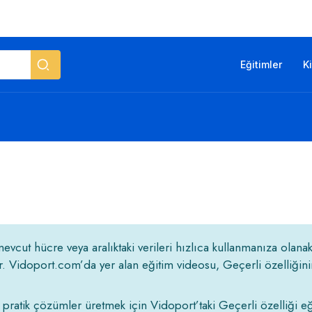
Eğitimler
K
vcut hücre veya aralıktaki verileri hızlıca kullanmanıza olanak t
. Vidoport.com’da yer alan eğitim videosu, Geçerli özelliğinin n
e pratik çözümler üretmek için Vidoport’taki Geçerli özelliği eğ