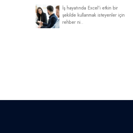
İş hayatında Excel'i etkin bir
şekilde kullanmak isteyenler için
rehber ni..