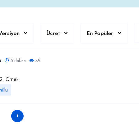
Versiyon
Ücret
En Popüler
k
5 dakika
39
 2. Örnek
ülü
1