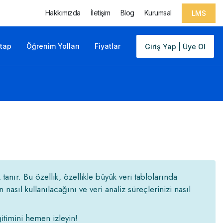
Hakkımızda
İletişim
Blog
Kurumsal
LMS
itap
Öğrenim Yolları
Fiyatlar
Giriş Yap | Üye Ol
anır. Bu özellik, özellikle büyük veri tablolarında
asıl kullanılacağını ve veri analiz süreçlerinizi nasıl
itimini hemen izleyin!