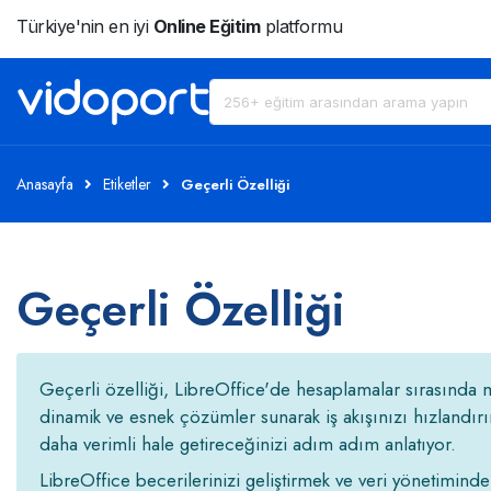
Türkiye'nin en iyi
Online Eğitim
platformu
Anasayfa
Etiketler
Geçerli Özelliği
Geçerli Özelliği
Geçerli özelliği, LibreOffice'de hesaplamalar sırasında me
dinamik ve esnek çözümler sunarak iş akışınızı hızlandırır
daha verimli hale getireceğinizi adım adım anlatıyor.
LibreOffice becerilerinizi geliştirmek ve veri yönetimind