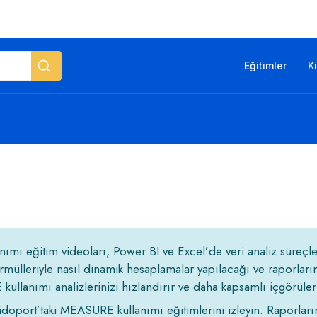
Eğitimler
K
mı eğitim videoları, Power BI ve Excel’de veri analiz süreçler
mülleriyle nasıl dinamik hesaplamalar yapılacağı ve raporları
kullanımı analizlerinizi hızlandırır ve daha kapsamlı içgörüler
oport’taki MEASURE kullanımı eğitimlerini izleyin. Raporlarınıza