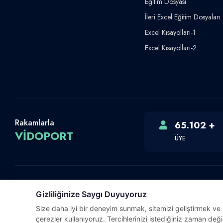
Eğitim Dosyası
İleri Excel Eğitim Dosyaları
Excel Kısayolları-1
Excel Kısayolları-2
Rakamlarla
65.102 +
VİDOPORT
ÜYE
Gizliliğinize Saygı Duyuyoruz
Telif Hakkı © 2026 Vidoport, Inc.
Size daha iyi bir deneyim sunmak, sitemizi geliştirmek ve ki
Software,Design & Development:
Webimonline
çerezler kullanıyoruz. Tercihlerinizi istediğiniz zaman değiş