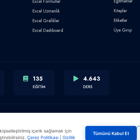
Eğitmenler
Excel Formüller
Kitaplar
Excel Uzmanlık
Etiketler
Excel Grafikler
Üye Girişi
Excel Dashboard
135
4.643
EĞİTİM
DERS
şiselleştirilmiş içerik sağlamak için
Tümünü Kabul Et
tirebilirsiniz.
Çerez Politikası
|
Gizlilik