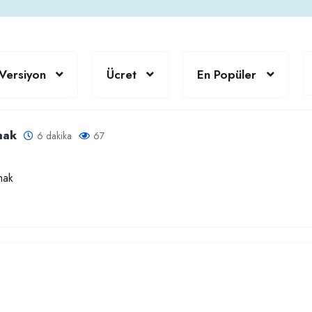
Versiyon
Ücret
En Popüler
mak
6 dakika
67
mak