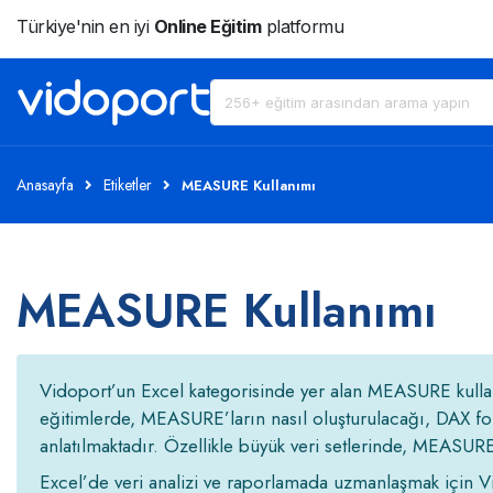
Türkiye'nin en iyi
Online Eğitim
platformu
Anasayfa
Etiketler
MEASURE Kullanımı
MEASURE Kullanımı
Vidoport’un Excel kategorisinde yer alan MEASURE kullanı
eğitimlerde, MEASURE’ların nasıl oluşturulacağı, DAX for
anlatılmaktadır. Özellikle büyük veri setlerinde, MEASURE 
Excel’de veri analizi ve raporlamada uzmanlaşmak için Vid